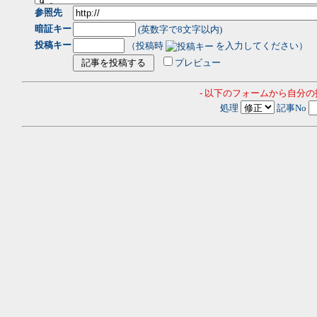
参照先
暗証キー
(英数字で8文字以内)
投稿キー
（投稿時
を入力してください）
プレビュー
- 以下のフォームから自分
処理
記事No