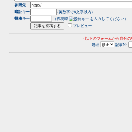
参照先
暗証キー
(英数字で8文字以内)
投稿キー
（投稿時
を入力してください）
プレビュー
- 以下のフォームから自分
処理
記事No