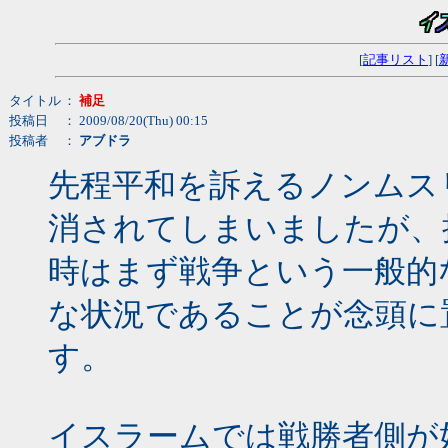
[
記事リスト
] [
タイトル
：
補足
投稿日
： 2009/08/20(Thu) 00:15
投稿者
：
アブドラ
先程平和を訴えるノンムス
消されてしまいましたが、
時はまず戦争という一般的
な状況であることが念頭に
す。
イスラームでは戦勝者側が