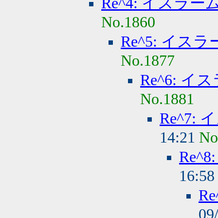
Re^4: イスラ
No.1860
Re^5: イ
No.1877
Re^6: 
No.1881
Re^7
14:21
No
Re^
16:5
R
09