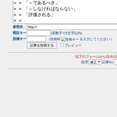
参照先
暗証キー
(英数字で8文字以内)
投稿キー
（投稿時
を入力してください）
プレビュー
- 以下のフォームから自分
処理
記事No