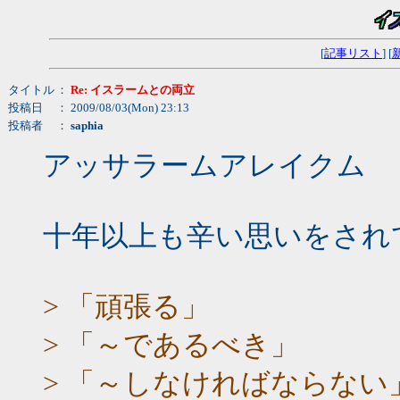
[
記事リスト
] [
タイトル
：
Re: イスラームとの両立
投稿日
： 2009/08/03(Mon) 23:13
投稿者
：
saphia
アッサラームアレイクム
十年以上も辛い思いをされ
> 「頑張る」
> 「～であるべき」
> 「～しなければならない