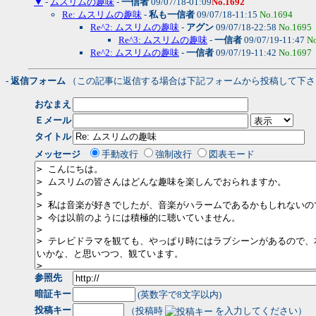
▼
-
ムスリムの趣味
-
一信者
09/07/18-01:09
No.1692
Re: ムスリムの趣味
-
私も一信者
09/07/18-11:15
No.1694
Re^2: ムスリムの趣味
-
アグン
09/07/18-22:58
No.1695
Re^3: ムスリムの趣味
-
一信者
09/07/19-11:47
N
Re^2: ムスリムの趣味
-
一信者
09/07/19-11:42
No.1697
- 返信フォーム
（この記事に返信する場合は下記フォームから投稿して下さ
おなまえ
Ｅメール
タイトル
メッセージ
手動改行
強制改行
図表モード
参照先
暗証キー
(英数字で8文字以内)
投稿キー
（投稿時
を入力してください）