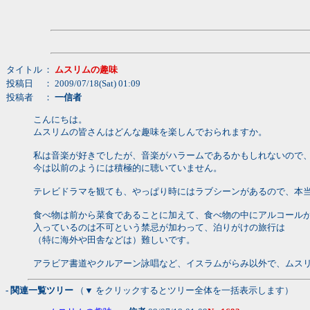
タイトル
：
ムスリムの趣味
投稿日
： 2009/07/18(Sat) 01:09
投稿者
：
一信者
こんにちは。
ムスリムの皆さんはどんな趣味を楽しんでおられますか。
私は音楽が好きでしたが、音楽がハラームであるかもしれないので
今は以前のようには積極的に聴いていません。
テレビドラマを観ても、やっぱり時にはラブシーンがあるので、本
食べ物は前から菜食であることに加えて、食べ物の中にアルコール
入っているのは不可という禁忌が加わって、泊りがけの旅行は
（特に海外や田舎などは）難しいです。
アラビア書道やクルアーン詠唱など、イスラムがらみ以外で、ムス
- 関連一覧ツリー
（▼ をクリックするとツリー全体を一括表示します）