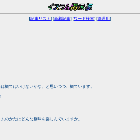
[
記事リスト
] [
新着記事
] [
ワード検索
] [
管理用
]
、
当は観てはいけないかな、と思いつつ、観ています。
が
リムのかたはどんな趣味を楽しんでいますか。