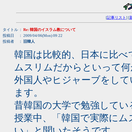
[
記事リスト
] [
タイトル
：
Re: 韓国のイスラム教について
投稿日
： 2009/04/06(Mon) 09:22
投稿者
：
旧韓人
韓国は比較的、日本に比べ
ムスリムだからといって何
外国人やヒジャーブをして
ます。
昔韓国の大学で勉強してい
授業中、「韓国で実際にム
い」と聞いたそうです。