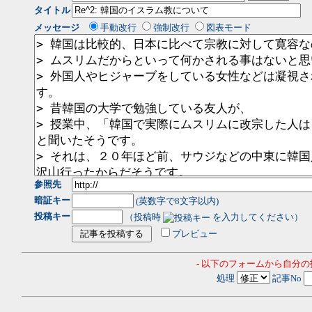
タイトル
メッセージ
手動改行
強制改行
図表モード
参照先
暗証キー
(英数字で8文字以内)
投稿キー
（投稿時
を入力してください）
プレビュー
- 以下のフォームから自分
処理
記事No