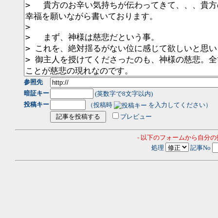
参照先
暗証キー
(英数字で8文字以内)
投稿キー
（投稿時
を入力してください）
プレビュー
- 以下のフォームから自分
処理
記事No