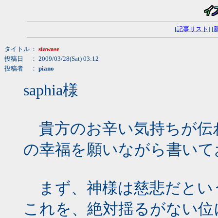
[
記事リスト
] [
タイトル
：
siawase
投稿日
： 2009/03/28(Sat) 03:12
投稿者
：
piano
saphia様
貴方のお辛い気持ちが伝
の幸福を願いながら書いて
まず、神様は慈悲だとい
これを、絶対揺るがない位