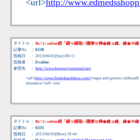
<url>
http://www.edmedsshopp
タイトル
：
Re^2: online繧「繝ゥ繝薙い隱櫁セ槫�縺ョ縺、縺�※
記事No
：
6330
投稿日
： 2013/06/02(Sun) 00:11
投稿者
：
Evaline
参照先
：
http://www.bestwaytotreated.net/
<url>
http://www.findedmedshop.com/
|viagra and generic sildenafil
insurance</url> xini
タイトル
：
Re^2: online繧「繝ゥ繝薙い隱櫁セ槫�縺ョ縺、縺�※
記事No
：
6335
投稿日
： 2013/06/03(Mon) 18:44