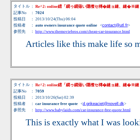
タイトル
：
Re^2: online繧「繝ゥ繝薙い隱櫁セ槫�縺ョ縺、縺�※
記事No
：
7024
投稿日
： 2013/10/24(Thu) 06:04
投稿者
：
auto owners insurance quote online
<
contact@utl.fr
>
参照先
：
http://www.themoviebros.com/cheap-car-insurance.html
Articles like this make life so 
タイトル
：
Re^2: online繧「繝ゥ繝薙い隱櫁セ槫�縺ョ縺、縺�※
記事No
：
7059
投稿日
： 2013/10/26(Sat) 02:39
投稿者
：
car insurance free quote
<
d.grikeaciet@novell.dk
>
参照先
：
http://www.babylaids.com/car-insurance-free-quote.html
This is exactly what I was look