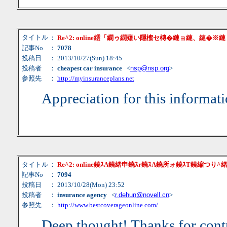
タイトル
：
Re^2: online繧「繝ゥ繝薙い隱櫁セ槫�縺ョ縺、縺�※
記事No
：
7078
投稿日
： 2013/10/27(Sun) 18:45
投稿者
：
cheapest car insurance
<
nsp@nsp.org
>
参照先
：
http://myinsuranceplans.net
Appreciation for this informat
タイトル
：
Re^2: online鐃ｽA鐃緒申鐃ｽr鐃ｽA鐃所ォ鐃ｽT鐃縮つり
記事No
：
7094
投稿日
： 2013/10/28(Mon) 23:52
投稿者
：
insurance agency
<
r.dehun@novell.cn
>
参照先
：
http://www.bestcoverageonline.com/
Deep thought! Thanks for contr