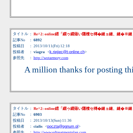
タイトル
：
Re^2: online繧「繝ゥ繝薙い隱櫁セ槫�縺ョ縺、縺�※
記事No
：
6892
投稿日
： 2013/10/11(Fri) 12:18
投稿者
：
viagra
<
k.riejiec@t-online.ch
>
参照先
：
http://wotarmory.com
A million thanks for posting th
タイトル
：
Re^2: online繧「繝ゥ繝薙い隱櫁セ槫�縺ョ縺、縺�※
記事No
：
6903
投稿日
： 2013/10/13(Sun) 11:36
投稿者
：
cialis
<
poczta@pgnum.pl
>
参照先
：
http://www.edtreatmentplan.com