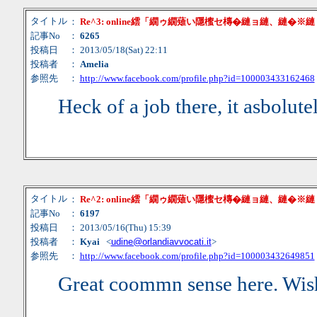
タイトル
：
Re^3: online繧「繝ゥ繝薙い隱櫁セ槫�縺ョ縺、縺�※
記事No
：
6265
投稿日
： 2013/05/18(Sat) 22:11
投稿者
：
Amelia
参照先
：
http://www.facebook.com/profile.php?id=100003433162468
Heck of a job there, it asbolute
タイトル
：
Re^2: online繧「繝ゥ繝薙い隱櫁セ槫�縺ョ縺、縺�※
記事No
：
6197
投稿日
： 2013/05/16(Thu) 15:39
投稿者
：
Kyai
<
udine@orlandiavvocati.it
>
参照先
：
http://www.facebook.com/profile.php?id=100003432649851
Great coommn sense here. Wish 