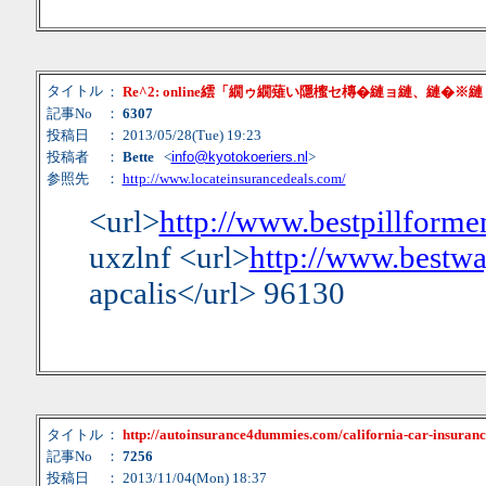
タイトル
：
Re^2: online繧「繝ゥ繝薙い隱櫁セ槫�縺ョ縺、縺�※
記事No
：
6307
投稿日
： 2013/05/28(Tue) 19:23
投稿者
：
Bette
<
info@kyotokoeriers.nl
>
参照先
：
http://www.locateinsurancedeals.com/
<url>
http://www.bestpillforme
uxzlnf <url>
http://www.bestway
apcalis</url> 96130
タイトル
：
http://autoinsurance4dummies.com/california-car-insuranc
記事No
：
7256
投稿日
： 2013/11/04(Mon) 18:37