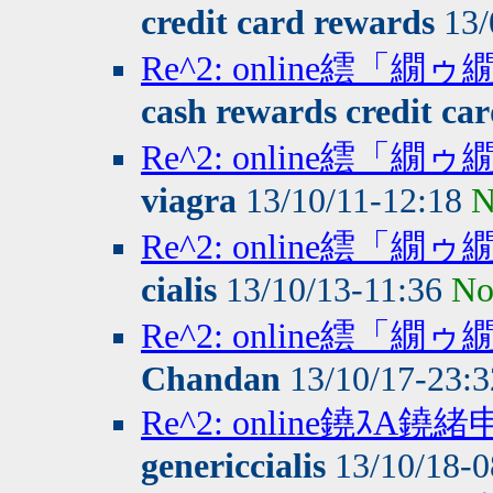
credit card rewards
13/
Re^2: online繧
cash rewards credit ca
Re^2: online繧
viagra
13/10/11-12:18
N
Re^2: online繧
cialis
13/10/13-11:36
No
Re^2: online繧
Chandan
13/10/17-23:
Re^2: online鐃ｽA
genericcialis
13/10/18-