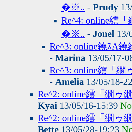
�※..
-
Prudy
13/
Re^4: onl
�※..
-
Jonel
13/
Re^3: online鐃
-
Marina
13/05/17-0
Re^3: onlin
-
Amelia
13/05/18-2
Re^2: online繧
Kyai
13/05/16-15:39
No
Re^2: online繧
Bette
13/05/28-19:23
No