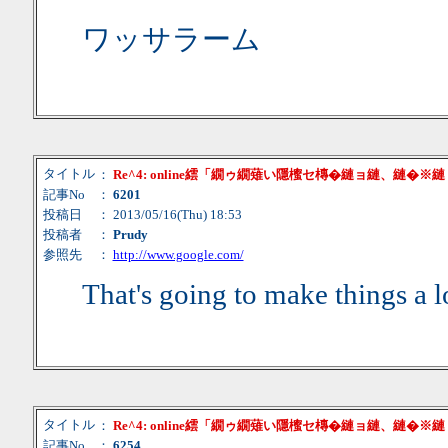
ワッサラーム
タイトル
：
Re^4: online繧「繝ゥ繝薙い隱櫁セ槫�縺ョ縺、縺�※
記事No
：
6201
投稿日
： 2013/05/16(Thu) 18:53
投稿者
：
Prudy
参照先
：
http://www.google.com/
That's going to make things a l
タイトル
：
Re^4: online繧「繝ゥ繝薙い隱櫁セ槫�縺ョ縺、縺�※
記事No
：
6254