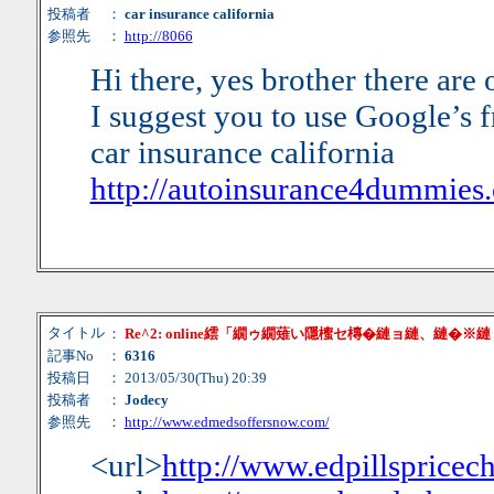
投稿者
：
car insurance california
参照先
：
http://8066
Hi there, yes brother there are
I suggest you to use Google’s f
car insurance california
http://autoinsurance4dummies.
タイトル
：
Re^2: online繧「繝ゥ繝薙い隱櫁セ槫�縺ョ縺、縺�※
記事No
：
6316
投稿日
： 2013/05/30(Thu) 20:39
投稿者
：
Jodecy
参照先
：
http://www.edmedsoffersnow.com/
<url>
http://www.edpillspricec