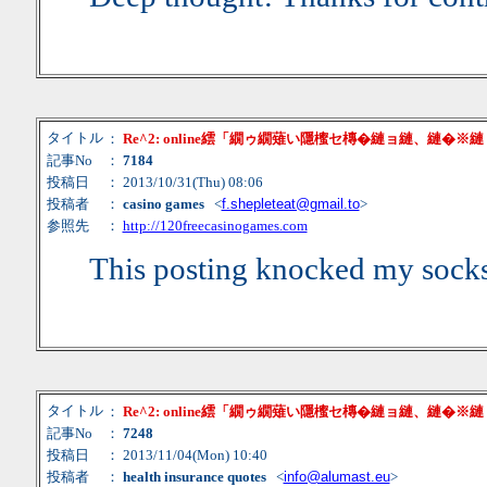
タイトル
：
Re^2: online繧「繝ゥ繝薙い隱櫁セ槫�縺ョ縺、縺�※
記事No
：
7184
投稿日
： 2013/10/31(Thu) 08:06
投稿者
：
casino games
<
f.shepleteat@gmail.to
>
参照先
：
http://120freecasinogames.com
This posting knocked my socks
タイトル
：
Re^2: online繧「繝ゥ繝薙い隱櫁セ槫�縺ョ縺、縺�※
記事No
：
7248
投稿日
： 2013/11/04(Mon) 10:40
投稿者
：
health insurance quotes
<
info@alumast.eu
>