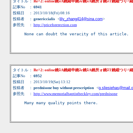
タイトル
：
Re^2: online鐃ｽA鐃緒申鐃ｽr鐃ｽA鐃所ォ鐃ｽT鐃縮つり
記事No
：
6941
投稿日
： 2013/10/18(Fri) 08:16
投稿者
：
genericcialis
<
lily_zhang414@sina.com
>
参照先
：
http://priceforerection.com
None can doubt the veracity of this article.
タイトル
：
Re^2: online鐃ｽA鐃緒申鐃ｽr鐃ｽA鐃所ォ鐃ｽT鐃縮つり
記事No
：
6952
投稿日
： 2013/10/19(Sat) 13:12
投稿者
：
prednisone buy without prescription
<
g.sliesiehas@mail.o
参照先
：
http://www.memorialbaptistbeckley.com/prednisone
Many many quality points there.