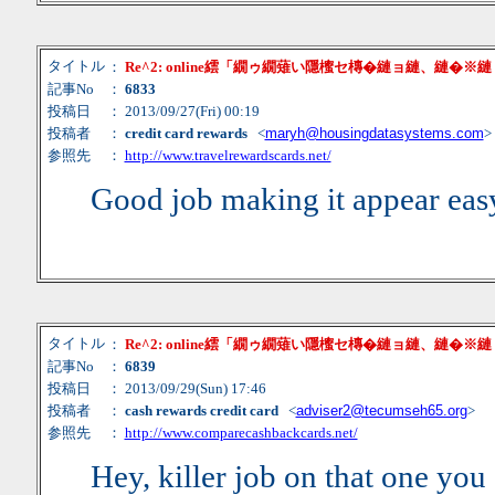
タイトル
：
Re^2: online繧「繝ゥ繝薙い隱櫁セ槫�縺ョ縺、縺�※
記事No
：
6833
投稿日
： 2013/09/27(Fri) 00:19
投稿者
：
credit card rewards
<
maryh@housingdatasystems.com
>
参照先
：
http://www.travelrewardscards.net/
Good job making it appear eas
タイトル
：
Re^2: online繧「繝ゥ繝薙い隱櫁セ槫�縺ョ縺、縺�※
記事No
：
6839
投稿日
： 2013/09/29(Sun) 17:46
投稿者
：
cash rewards credit card
<
adviser2@tecumseh65.org
>
参照先
：
http://www.comparecashbackcards.net/
Hey, killer job on that one you