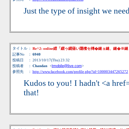
Just the type of insight we need
タイトル
：
Re^2: online繧「繝ゥ繝薙い隱櫁セ槫�縺ョ縺、縺�※
記事No
：
6940
投稿日
： 2013/10/17(Thu) 23:32
投稿者
：
Chandan
<
tmobile@live.com
>
参照先
：
http://www.facebook.com/profile.php?id=100003447265272
Kudos to you! I hadn't <a href
that!