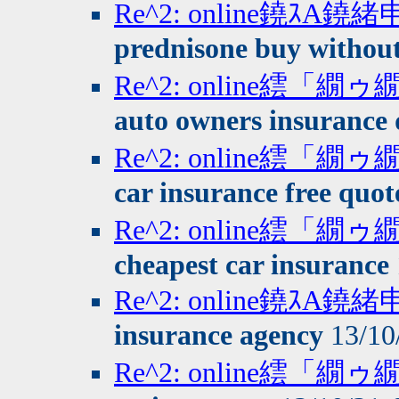
Re^2: online鐃ｽA
prednisone buy without
Re^2: online繧
auto owners insurance 
Re^2: online繧
car insurance free quot
Re^2: online繧
cheapest car insurance
Re^2: online鐃ｽA
insurance agency
13/10
Re^2: online繧