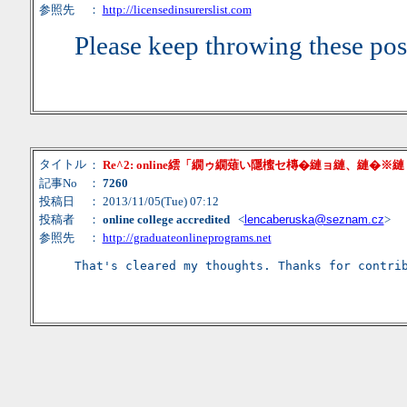
参照先
：
http://licensedinsurerslist.com
Please keep throwing these post
タイトル
：
Re^2: online繧「繝ゥ繝薙い隱櫁セ槫�縺ョ縺、縺�※
記事No
：
7260
投稿日
： 2013/11/05(Tue) 07:12
投稿者
：
online college accredited
<
lencaberuska@seznam.cz
>
参照先
：
http://graduateonlineprograms.net
That's cleared my thoughts. Thanks for contri