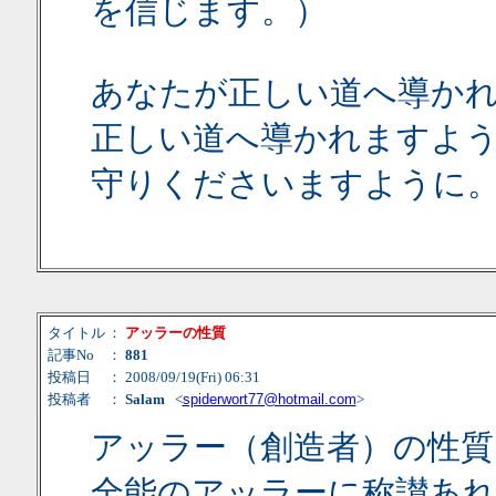
を信じます。）
あなたが正しい道へ導か
正しい道へ導かれますよ
守りくださいますように
タイトル
：
アッラーの性質
記事No
：
881
投稿日
： 2008/09/19(Fri) 06:31
投稿者
：
Salam
<
spiderwort77@hotmail.com
>
アッラー（創造者）の性質
全能のアッラーに称讃あ