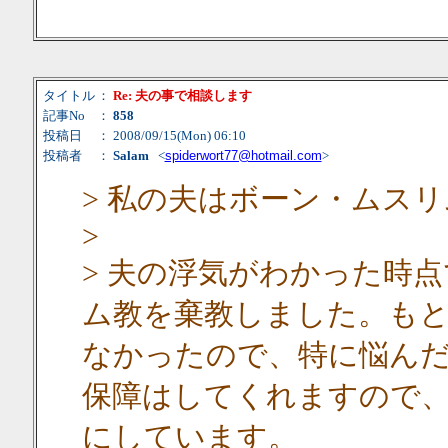
タイトル
：
Re: 夫の事で相談します
記事No
：
858
投稿日
： 2008/09/15(Mon) 06:10
投稿者
：
Salam
<
spiderwort77@hotmail.com
>
> 私の夫はボーン・ムス
>
> 夫の浮気がわかった時
ム教を棄教しました。も
なかったので、特に悩ん
保障はしてくれますので
にしています。