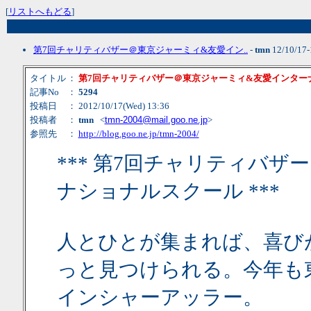
[
リストへもどる
]
第7回チャリティバザー＠東京ジャーミィ&友愛イン..
-
tmn
12/10/17
タイトル
：
第7回チャリティバザー＠東京ジャーミィ&友愛インター
記事No
：
5294
投稿日
： 2012/10/17(Wed) 13:36
投稿者
：
tmn
<
tmn-2004@mail.goo.ne.jp
>
参照先
：
http://blog.goo.ne.jp/tmn-2004/
*** 第7回チャリティバ
ナショナルスクール ***
人とひとが集まれば、喜び
っと見つけられる。今年も東
インシャーアッラー。