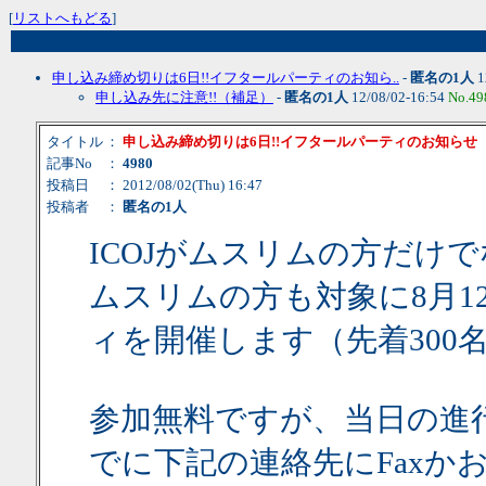
[
リストへもどる
]
申し込み締め切りは6日!!イフタールパーティのお知ら..
-
匿名の1人
1
申し込み先に注意!!（補足）
-
匿名の1人
12/08/02-16:54
No.49
タイトル
：
申し込み締め切りは6日!!イフタールパーティのお知らせ
記事No
：
4980
投稿日
： 2012/08/02(Thu) 16:47
投稿者
：
匿名の1人
ICOJがムスリムの方だけ
ムスリムの方も対象に8月1
ィを開催します（先着300
参加無料ですが、当日の進行
でに下記の連絡先にFaxか