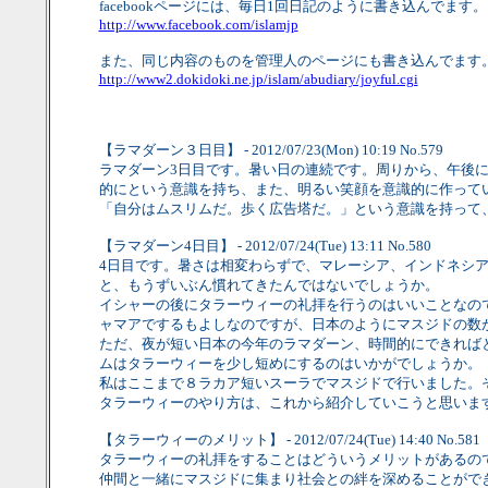
facebookページには、毎日1回日記のように書き込んでます。
http://www.facebook.com/islamjp
また、同じ内容のものを管理人のページにも書き込んでます
http://www2.dokidoki.ne.jp/islam/abudiary/joyful.cgi
【ラマダーン３日目】 - 2012/07/23(Mon) 10:19 No.579
ラマダーン3日目です。暑い日の連続です。周りから、午後
的にという意識を持ち、また、明るい笑顔を意識的に作って
「自分はムスリムだ。歩く広告塔だ。」という意識を持って
【ラマダーン4日目】 - 2012/07/24(Tue) 13:11 No.580
4日目です。暑さは相変わらずで、マレーシア、インドネシ
と、もうずいぶん慣れてきたんではないでしょうか。
イシャーの後にタラーウィーの礼拝を行うのはいいことなの
ャマアでするもよしなのですが、日本のようにマスジドの数
ただ、夜が短い日本の今年のラマダーン、時間的にできれば
ムはタラーウィーを少し短めにするのはいかがでしょうか。
私はここまで８ラカア短いスーラでマスジドで行いました。
タラーウィーのやり方は、これから紹介していこうと思いま
【タラーウィーのメリット】 - 2012/07/24(Tue) 14:40 No.581
タラーウィーの礼拝をすることはどういうメリットがあるの
仲間と一緒にマスジドに集まり社会との絆を深めることがで