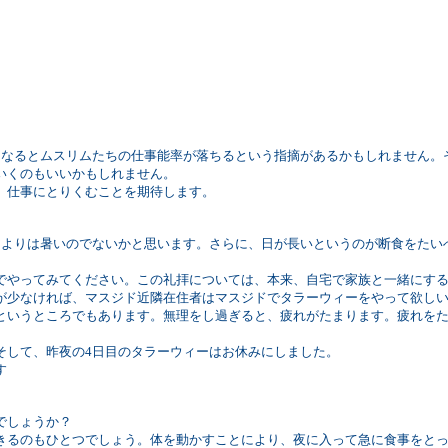
。
になるとムスリムたちの仕事能率が落ちるという指摘があるかもしれません。
いくのもいいかもしれません。
、仕事にとりくむことを期待します。
アよりは暑いのでないかと思います。さらに、日が長いというのが断食をたい
でやってみてください。この礼拝については、本来、自宅で家族と一緒にす
が少なければ、マスジド近隣在住者はマスジドでタラーウィーをやって欲し
というところでもあります。無理をし過ぎると、疲れがたまります。疲れを
そして、昨夜の4日目のタラーウィーはお休みにしました。
す
でしょうか？
きるのもひとつでしょう。体を動かすことにより、夜に入って急に食事をと