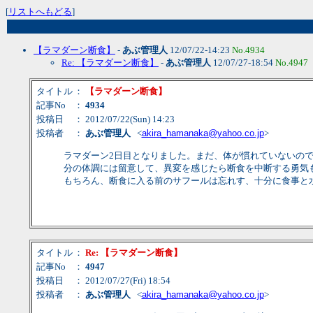
[
リストへもどる
]
【ラマダーン断食】
-
あぶ管理人
12/07/22-14:23
No.4934
Re: 【ラマダーン断食】
-
あぶ管理人
12/07/27-18:54
No.4947
タイトル
：
【ラマダーン断食】
記事No
：
4934
投稿日
： 2012/07/22(Sun) 14:23
投稿者
：
あぶ管理人
<
akira_hamanaka@yahoo.co.jp
>
ラマダーン2日目となりました。まだ、体が慣れていないの
分の体調には留意して、異変を感じたら断食を中断する勇気
もちろん、断食に入る前のサフールは忘れす、十分に食事と
タイトル
：
Re: 【ラマダーン断食】
記事No
：
4947
投稿日
： 2012/07/27(Fri) 18:54
投稿者
：
あぶ管理人
<
akira_hamanaka@yahoo.co.jp
>