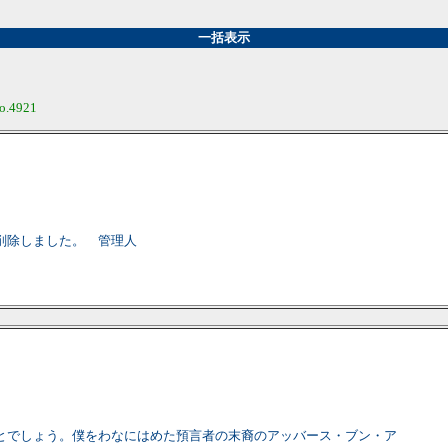
一括表示
o.4921
削除しました。 管理人
とでしょう。僕をわなにはめた預言者の末裔のアッバース・ブン・ア