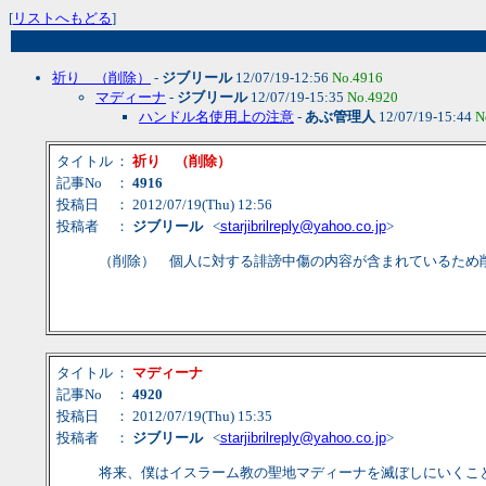
[
リストへもどる
]
祈り （削除）
-
ジブリール
12/07/19-12:56
No.4916
マディーナ
-
ジブリール
12/07/19-15:35
No.4920
ハンドル名使用上の注意
-
あぶ管理人
12/07/19-15:44
N
タイトル
：
祈り （削除）
記事No
：
4916
投稿日
： 2012/07/19(Thu) 12:56
投稿者
：
ジブリール
<
starjibrilreply@yahoo.co.jp
>
（削除） 個人に対する誹謗中傷の内容が含まれているため
タイトル
：
マディーナ
記事No
：
4920
投稿日
： 2012/07/19(Thu) 15:35
投稿者
：
ジブリール
<
starjibrilreply@yahoo.co.jp
>
将来、僕はイスラーム教の聖地マディーナを滅ぼしにいくこ