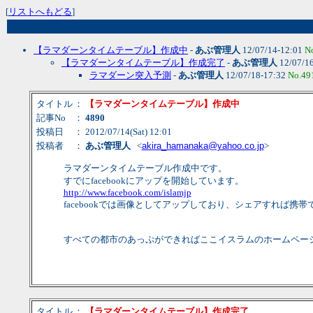
[
リストへもどる
]
【ラマダーンタイムテーブル】作成中
-
あぶ管理人
12/07/14-12:01
N
【ラマダーンタイムテーブル】作成完了
-
あぶ管理人
12/07/1
ラマダーン突入予測
-
あぶ管理人
12/07/18-17:32
No.49
タイトル
：
【ラマダーンタイムテーブル】作成中
記事No
：
4890
投稿日
： 2012/07/14(Sat) 12:01
投稿者
：
あぶ管理人
<
akira_hamanaka@yahoo.co.jp
>
ラマダーンタイムテーブル作成中です。
すでにfacebookにアップを開始しています。
http://www.facebook.com/islamjp
facebookでは画像としてアップしており、シェアすれば
すべての都市のあっぷができればここイスラムのホームペー
タイトル
：
【ラマダーンタイムテーブル】作成完了