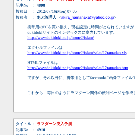
記事No
：
4898
投稿日
： 2012/07/16(Mon) 07:05
投稿者
：
あぶ管理人
<
akira_hamanaka@yahoo.co.jp
>
携帯用のPCを買い換え、現在設定に時間がとられています
dokidokiサイトのインデックスに案内しています。
http://www.dokidoki.ne.jp/home2/islam/
エクセルファイルは
http://www.dokidoki.ne.jp/home2/islam/salat/12ramadan.xls
HTMLファイルは
http://www.dokidoki.ne.jp/home2/islam/salat/12ramadan.htm
ですが、それ以外に、携帯用としてfacebookに画像ファイ
これから、毎日のようにラマダーン関係の便利ページを作成
タイトル
：
ラマダーン突入予測
記事No
：
4910