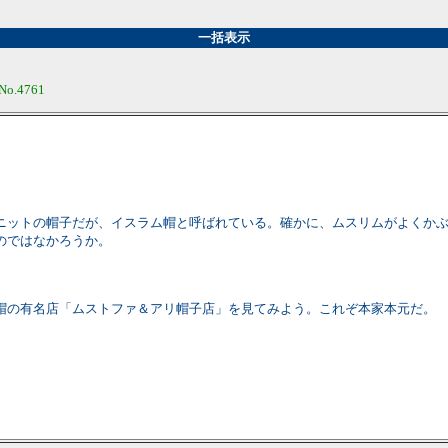
一括表示
No.4761
ニットの帽子だが、イスラム帽と呼ばれている。確かに、ムスリムがよくか
のではなかろうか。
帽の有名店「ムストファ＆アリ帽子店」を見てみよう。これぞ本家本元だ。
。