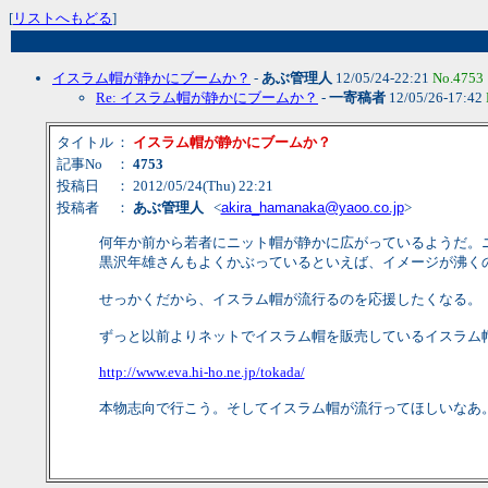
[
リストへもどる
]
イスラム帽が静かにブームか？
-
あぶ管理人
12/05/24-22:21
No.4753
Re: イスラム帽が静かにブームか？
-
一寄稿者
12/05/26-17:42
タイトル
：
イスラム帽が静かにブームか？
記事No
：
4753
投稿日
： 2012/05/24(Thu) 22:21
投稿者
：
あぶ管理人
<
akira_hamanaka@yaoo.co.jp
>
何年か前から若者にニット帽が静かに広がっているようだ。
黒沢年雄さんもよくかぶっているといえば、イメージが沸く
せっかくだから、イスラム帽が流行るのを応援したくなる。
ずっと以前よりネットでイスラム帽を販売しているイスラム
http://www.eva.hi-ho.ne.jp/tokada/
本物志向で行こう。そしてイスラム帽が流行ってほしいなあ