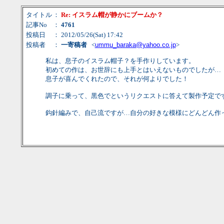
タイトル
：
Re: イスラム帽が静かにブームか？
記事No
：
4761
投稿日
： 2012/05/26(Sat) 17:42
投稿者
：
一寄稿者
<
ummu_baraka@yahoo.co.jp
>
私は、息子のイスラム帽子？を手作りしています。
初めての作は、お世辞にも上手とはいえないものでしたが…
息子が喜んでくれたので、それが何よりでした！
調子に乗って、黒色でというリクエストに答えて製作予定で
鈎針編みで、自己流ですが…自分の好きな模様にどんどん作