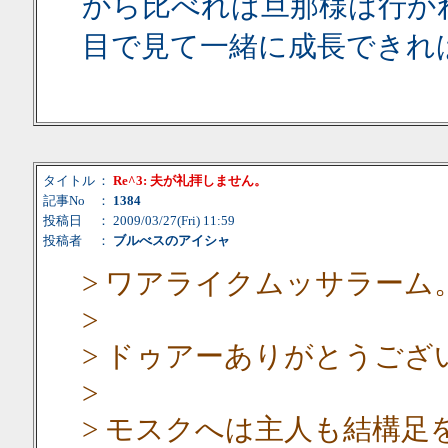
から比べれば旦那様は行か
目で見て一緒に成長できれ
タイトル
：
Re^3: 夫が礼拝しません。
記事No
：
1384
投稿日
： 2009/03/27(Fri) 11:59
投稿者
：
ブルべスのアイシャ
> ワアライクムッサラーム
>
> ドゥアーありがとうござ
>
> モスクへは主人も結構