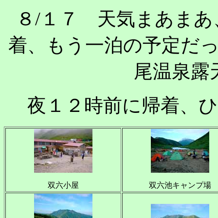
８/１７ 天気まあま
着、もう一泊の予定だ
尾温泉露
夜１２時前に帰着、
双六小屋
双六池キャンプ場