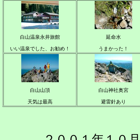
白山温泉永井旅館
延命水
いい温泉でした、お勧め！
うまかった！
白山山頂
白山神社奥宮
天気は最高
避雷針あり
２００１年１０