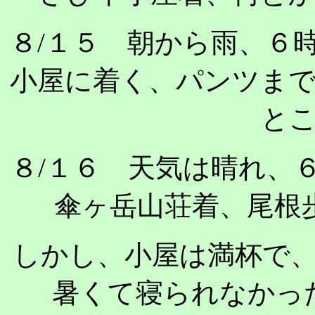
８/１５ 朝から雨、６
小屋に着く、パンツま
と
８/１６ 天気は晴れ、
傘ヶ岳山荘着、尾根
しかし、小屋は満杯で
暑くて寝られなかっ