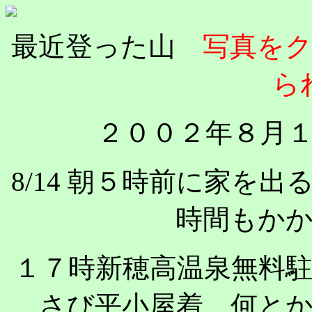
最近登った山
写真をク
ら
２００２年８月
8/14 朝５時前に家を
時間もか
１７時新穂高温泉無料
さび平小屋着、何と