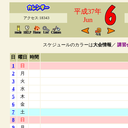
平成37年
アクセス:18343
Jun
スケジュールのカラーは
大会情報
／
講習
日
曜日
時間
1
日
2
月
3
火
4
水
5
木
6
金
7
土
8
日
9
月