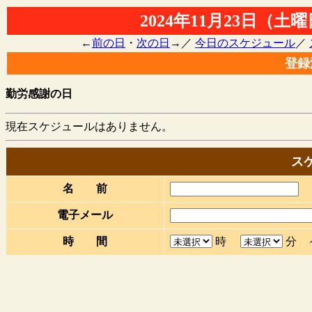
2024年11月23日（土
←
前の日
・
次の日
→／
今日のスケジュール
／
登録
勤労感謝の日
現在スケジュールはありません。
ス
名 前
電子メール
時 間
時
分