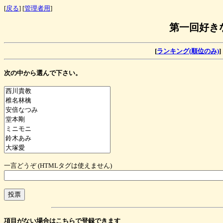
[
戻る
] [
管理者用
]
第一回好き
[
ランキング(順位のみ)
] 
次の中から選んで下さい。
一言どうぞ (HTMLタグは使えません)
項目がない場合はこちらで登録できます