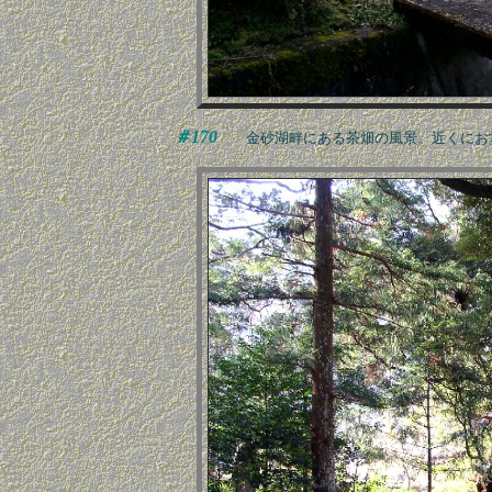
＃170
金砂湖畔にある茶畑の風景。近くにお堂