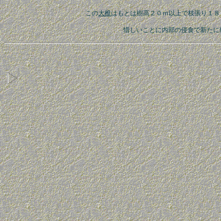
この
大椎
はもとは樹高２０ｍ以上で枝張り１８
惜しいことに内部の侵食で新たに