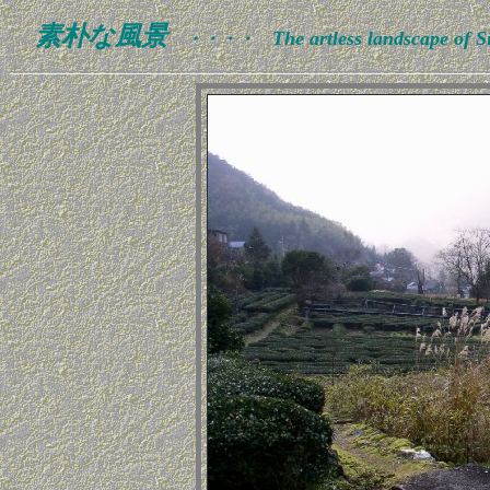
素朴な風景
The artless landscape of S
・・・・