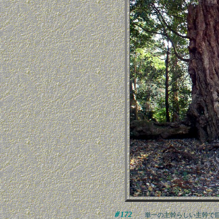
＃172
単一の主幹らしい主幹で目