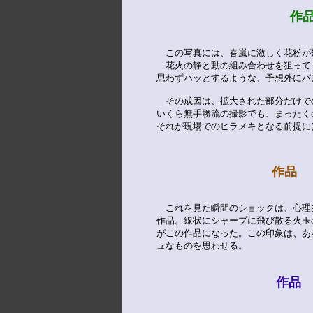
作品 H
　この写真には、春嵐に激しく花粉が
　花火の静と動の組み合わせを狙って
思わずハッとするような、予想外にパ
　その成因は、拡大された部分だけで
いくら無手勝流の撮影でも、まったく
それが現場でのヒラメキとなる前提に
作品 Ｉ

　これを見た瞬間のショックは、心理
作品。線状にシャープに飛び散る火玉
がこの作品になった。この印象は、あ
ュなものを思わせる。

作品 Ｊ