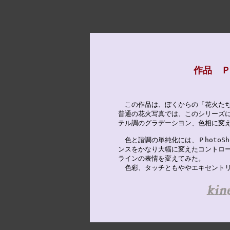
作品 Ｐ
　この作品は、ぼくからの「花火たち
普通の花火写真では、このシリーズに
テル調のグラデーシヨン、色相に変え
　色と諧調の単純化には、ＰhotoS
ンスをかなり大幅に変えたコントロー
ラインの表情を変えてみた。

　色彩、タッチともややエキセント