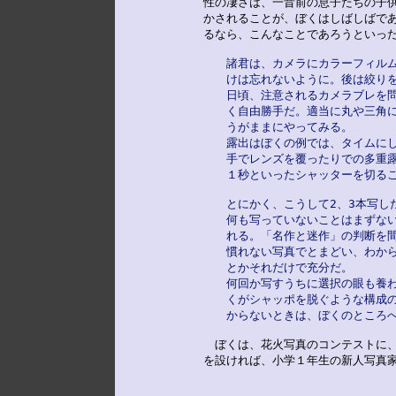
性の凄さは、一昔前の息子たちの子供
かされることが、ぼくはしばしばであ
るなら、こんなことであろうといった
諸君は、カメラにカラーフィル
　　けは忘れないように。後は絞りをF
　　日頃、注意されるカメラブレを
　　く自由勝手だ。適当に丸や三角
　　うがままにやってみる。
　　露出はぼくの例では、タイムに
　　手でレンズを覆ったりでの多重
　　１秒といったシャッターを切る
　　とにかく、こうして2、3本写し
　　何も写っていないことはまずな
　　れる。「名作と迷作」の判断を
　　慣れない写真でとまどい、わか
　　とかそれだけで充分だ。　　
　　何回か写すうちに選択の眼も養
　　くがシャッポを脱ぐような構成
　　からないときは、ぼくのところ
　ぼくは、花火写真のコンテストに、
を設ければ、小学１年生の新人写真家