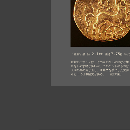
2.1cm
7.75g
「金貨」裏 径 
 重さ
 年
金貨のデザインは、その国の帝王の顔など権
威をしめす物が多いが、このケルトのものは
人間の顔の馬が走り、唐草文を手にした女御
者と下には車輪文がある。
（拡大図）