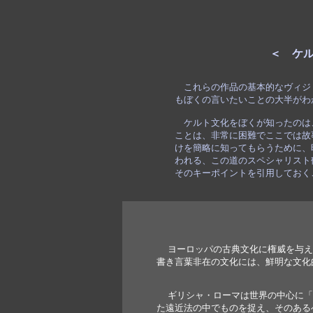
＜　ケ
　これらの作品の基本的なヴィジ
もぼくの言いたいことの大半がわ
　ケルト文化をぼくが知ったのは
ことは、非常に困難でここでは故
けを簡略に知ってもらうために、
われる、この道のスペシャリスト
そのキーポイントを引用しておく
ヨーロッパの古典文化に権威を与え
書き言葉非在の文化には、鮮明な文化
  ギリシャ・ローマは世界の中心に
た遠近法の中でものを捉え、そのある