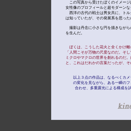
　この写真から受けたぼくのイメージ
女性像のプロフィールと超モダーンな
　西洋の古代の戦士は男女共に、トル
は知っていたが、その発展系を思った
　撮影は丹念に小さな円を描きながら
を生んだ。

　ぼくは、こうした花火と全くかけ離
「人間こそが万物の尺度なのだ。そし
ミクロやマクロの世界を創れるのだ。
と、これはだれかの言葉だったが、そ
以上３点の作品は、なるべくカメ
　　の変化を見ながら、ある一瞬のフ
    合わせ、多重露光による構成を