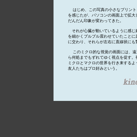

  はじめ、この写真の小さなプリン
を感じたが、パソコンの画面上で拡大
だんだん印象が変わってきた。

　それが心臓が動いているように感じ
を細かくブルブル震わせていたことに
に交わり、それらが左右に直線状にも繋
  このミクロ的な視覚の画面には、遠
ら何処までもずれてゆく視点を促す。
ミクロとマクロの世界を行き来するよう
友人たちはプロ好みという。