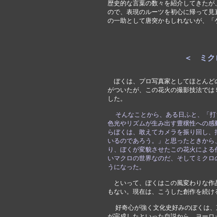
歴史的な言葉の数々を紹介してきたが
ので、表現のルーツを初心に帰って見
の一助として唐突かもしれないが、「
＜　ミク
　ぼくは、プロ写真家としてほとんど
がついたが、この花火の撮影技法では
した。
 そんなことから、ある日ふと、「
色光やリズムが生み出す豊穣性への感
らぼくは、敢えてカメラを振り回し、
いるのであろう。」と思ったときから
り、ぼくが変貌させたこの花火による
いマクロの世界なのだ、そしてミクロ
うになった。
　といって、ぼくはこの風変わりな作
もない。現在は、こうした創作を続け
  好奇心が強く文化史好みのぼくは
が完成したといった自説から、ヨーロ