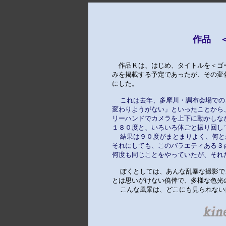
作品 
　作品Ｋは、はじめ、タイトルを＜ゴ
みを掲載する予定であったが、その変
にした。

これは去年、多摩川・調布会場での
変わりようがない」といったことから
リーハンドでカメラを上下に動かしな
１８０度と、いろいろ体ごと振り回し
  結果は９０度がまとまりよく、何
それにしても、このバラエティある３
何度も同じことをやっていたが、それ
  ぼくとしては、あんな乱暴な撮影で
とは思いがけない僥倖で、多様な色光
  こんな風景は、どこにも見られな