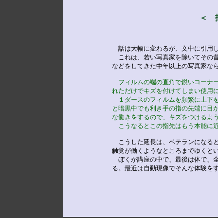
＜　
　話は大幅に変わるが、文中に引用し
　これは、若い写真家を除いてその昔
などをしてきた中年以上の写真家なら
フィルムの端の直角で鋭いコーナ
れただけでキズを付けてしまい使用
　１ダースのフィルムを頻繁に上下
と暗黒中でも利き手の指の先端に目
な働きをするので、キズをつけるよ
　こうなるとこの指先はもう本能に
　こうした延長は、ベテランになると
触覚が働くようなところまでゆくとい
　ぼくが講座の中で、最後は体で、全
る。最近は自動現像でそんな体験を