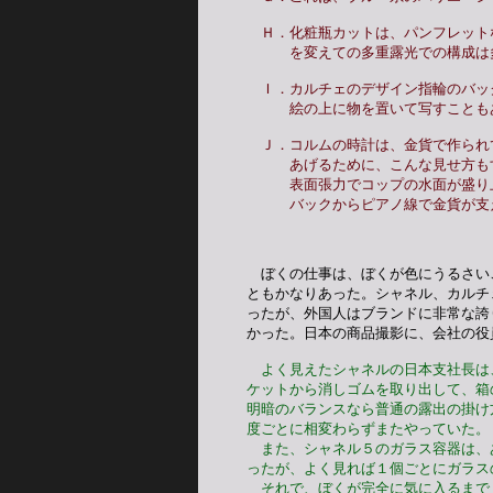
　Ｈ．化粧瓶カットは、パンフレット
　　　を変えての多重露光での構成は
　Ｉ．カルチェのデザイン指輪のバッ
　　　絵の上に物を置いて写すことも
　Ｊ．コルムの時計は、金貨で作られ
　　　あげるために、こんな見せ方も
　　　表面張力でコップの水面が盛り
　　　バックからピアノ線で金貨が支
　ぼくの仕事は、ぼくが色にうるさい
ともかなりあった。シャネル、カルチ
ったが、外国人はブランドに非常な誇
かった。日本の商品撮影に、会社の役
よく見えたシャネルの日本支社長は
ケットから消しゴムを取り出して、箱
明暗のバランスなら普通の露出の掛け
度ごとに相変わらずまたやっていた。
　また、シャネル５のガラス容器は、
ったが、よく見れば１個ごとにガラス
　それで、ぼくが完全に気に入るまで