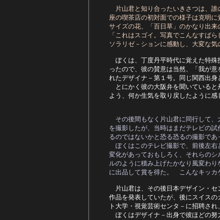
片山君と知り合ったいきさつは、誰
座の喫茶店の初対面での様子は克明に
サイズの花、「百日草」のかなり出来
「これはスゴイ。写真でこんなすばら
ソラリゼ－ションに感動し、大変な気
　ぼくは、丁度丹平時代に覚えた特殊
ったので、彼の賛意は当然、「我が意
れたデザイナ－第１号。同じ関西出身
　とにかく彼の大阪弁を聞いていると
よう、何か生気を取り戻したように感じ
その後間もなく片山君に同行して、
を撮影したが、当時はまだテレビの試
るのではないかと恐る恐るの撮影であ
　ぼくはこのテレビ撮影で、前後左右
変化があっておもしろく、それらのシ
ルのように積み上げたかなり風変わり
に出品して賞を得た。　こんなキッカ
　片山君は、その後日本デザイン・セ
作品を発表していたが、後にスイスの
ト大学・視覚芸術センタ－に招聘され
　ぼくはデザイナ－出身で彼ほどの努