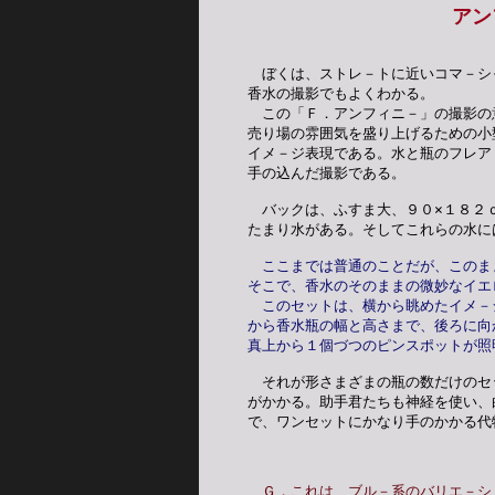
アン
　ぼくは、ストレ－トに近いコマ－シ
香水の撮影でもよくわかる。
　この「Ｆ．アンフィニ－」の撮影の
売り場の雰囲気を盛り上げるための小
イメ－ジ表現である。水と瓶のフレア
手の込んだ撮影である。
　バックは、ふすま大、９０×１８２
たまり水がある。そしてこれらの水に
ここまでは普通のことだが、このま
そこで、香水のそのままの微妙なイエ
　このセットは、横から眺めたイメ－
から香水瓶の幅と高さまで、後ろに向
真上から１個づつのピンスポットが照
　それが形さまざまの瓶の数だけのセ
がかかる。助手君たちも神経を使い、
で、ワンセットにかなり手のかかる代
Ｇ．これは、ブル－系のバリエ－シ