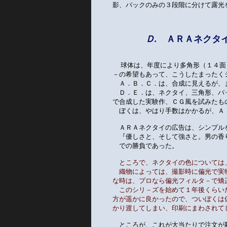
影、バックのみの３段階に分けて露光
Ｄ.
ＡＲＡネ
  球体は、年度により多角形（１４
－の希望もあって、こうしたまったく
　Ａ．Ｂ．Ｃ．は、合成に見えるが、
　Ｄ．Ｅ．は、ネクタイ、三角形、バ
で合成した実験作、ＣＧ風を試みたも
　ぼくは、やはり手数はかかるが、Ａ
　ＡＲＡネクタイの広告は、シンプル
　『優しさと、そして強さと。男の香
　での勝負であった。
ところで、ネクタイの色については
　織物によっては、撮影時に偏光で実
な時は、プロなら偏光フィルタ－で矯
　このシリ－ズを始めて１年後くらい
方が遥かに良かったので、ついぼくは
かり渡してしまい、印刷にまわされて
　ところが、これが大当たりで注文が