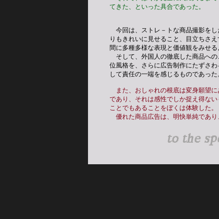
てきた、といった具合であった。
　今回は、ストレ－トな商品撮影をし
りもきれいに見せること、目立ちさえ
間に多種多様な表現と価値観をみせる
　そして、外国人の徹底した商品への
位風格を、さらに広告制作にたずさわ
して責任の一端を感じるものであった
また、おしゃれの根底は変身願望に
であり、それは感性でしか捉え得ない
ことでもあることをぼくは体験した。
　優れた商品広告は、明快単純であり