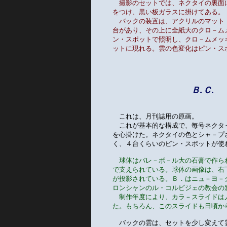
撮影のセットでは、ネクタイの裏面
をつけ、黒い板ガラスに掛けてある。
　バックの装置は、アクリルのマット
台があり、その上に全紙大のクロ－ム
ン・スポットで照明し、クロ－ムメッ
ットに現れる。雲の色変化はピン・ス
Ｂ.Ｃ.
　これは、月刊誌用の原画。
　これが基本的な構成で、毎号ネクタ
を心掛けた。ネクタイの色とシャ－プ
く、４台くらいのピン・スポットが使
球体はバレ－ボ－ル大の石膏で作ら
で支えられている。球体の画像は、右
が投影されている。Ｂ．はニュ－ヨ－
ロンシャンのル・コルビジェの教会の
　制作年度により、カラ－スライドは
た。もちろん、このスライドも日頃か
　バックの雲は、セットを少し変えて