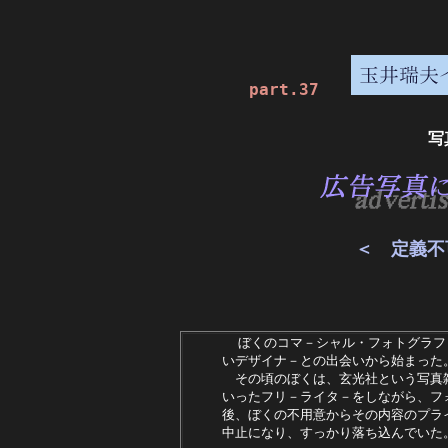
part.37
写
＜ 定義不
  ぼくのコマ－シャル・フォトグラフ
いデザイナ－との出会いから始まった
　その頃のぼくは、玄光社という写真
いったフリ－ライタ－をしながら、フ
後、ぼくの不用意からその内容のプラ
中止になり、すっかり落ち込んでいた