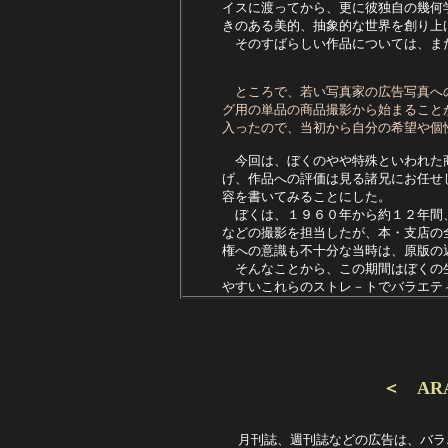
イスに渡ってから、更に彼独自の幾何
きのある美的、抽象的な世界を創り上
　そのすばらしい作品については、ま
ところで、若い写真家の広告写真へ
グ用の単品の商品撮影から始まること
入ったので、当初から自分の希望や個
　今回は、ぼくのやや特殊といわれた
げ、作品への評価は見る諸兄にお任せ
容を書いてみることにした。　　　　　
　ぼくは、１９６０年から約１２年間
などの撮影を担当したが、本・支店の
権への意識も不十分な当時は、原版の
　そんなことから、この期間はぼくの
やすいこれらのストレ－トでバラエテ
＜ A
月刊誌、週刊誌などの広告は、バラ