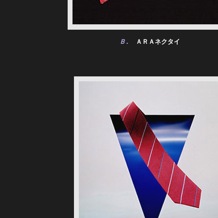
Ｂ.
　ＡＲＡネクタイ