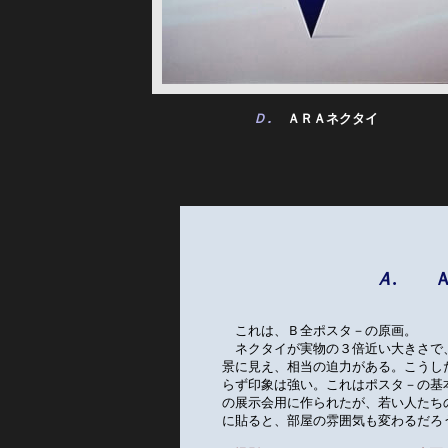
Ｄ.
　ＡＲＡネクタイ
Ａ.
Ａ
　これは、Ｂ全ポスタ－の原画。　　
　ネクタイが実物の３倍近い大きさで
景に見え、相当の迫力がある。こうし
らず印象は強い。これはポスタ－の基
の展示会用に作られたが、若い人たち
に貼ると、部屋の雰囲気も変わるだろ