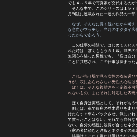
でも４～５年で写真家が交代するのが
　そんな中で、このシリ－ズは１９７
月刊誌に連載された一連の作品の一部
　なぜ、そんなに長く続いたかを考え
な意向がマッチし、当時のネクタイ広
ったからであろう。
　この仕事の相談で、はじめてＡＲＡ
れた時は、ぼくももう５１歳。世界の
無関心を装った男性でも、『客は自分
ことに共感され、この仕事は決まった
これが売り場で見る女性の衣装選び
うが、表にあらわさない男性の心理は
　ぼくは、そんな複雑さを＜定義不可
れないもの、またそれに対応した表現
　ぼく自身は実感として、それがもう
　例えば、車で銀座の並木通りを走り
けたらすぐ車をバックさせ、気にいれ
て買ったことはない。それでも自分な
ない。自分の感性に波長が合ったネク
（家の者に頼むと洋服とネクタイの組
　結局はまったく当たり障りのないも