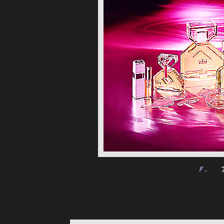
Ｆ.
　　