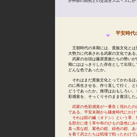
が外部の自然との交流をスム－ズにか
平安時代
王朝時代の末期には、貴族文化とは
大勢力に代表される武家の文化である。
　武家の台頭は藤原貴族たちの勢いが
期にははっきりした存在として出現し
どんな色であったか。

　それはまだ貴族文化とってかわるほ
のに再生させる、作り直して行く、と
どうであったか。推理はおもしろい。
彩感覚を、そっくりそのまま復活した
武家の色彩感覚が一番良く現れたの
である。平安末期から鎌倉時代にかけ
　それは鎧の縅（オドシ）という革、
る部分に使う革や布のひもの染色にみ
真っ黒な鎧、紫色の鎧、紺色の鎧、あ
を着て武士たちは戦場で戦ったわけで