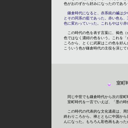
色がおのずから好みになったのであろう
鎌倉時代になると、赤系統の縅は少
とその同系の藍であった。赤い色も、
色に変わっていった。これもやはり赤
　この時代の色を表す言葉に、褐色（
色ではなく濃紺の色をいう。これを「
ころから、とくに武家はこの色を好ん
こういう色が鎌倉時代の主役を演じて
室町
同じ中世でも鎌倉時代から次の室町
　室町時代を一言でいえば、「墨の時
　この時代の代表的な文化遺産は、周
終わりころから、禅とともに中国から
んになった。もちろん彩色画もあった