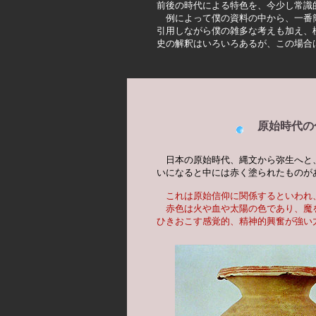
前後の時代による特色を、今少し常識
　例によって僕の資料の中から、一番
引用しながら僕の雑多な考えも加え、
史の解釈はいろいろあるが、この場合
原始時代の
日本の原始時代、縄文から弥生へと
いになると中には赤く塗られたものが
これは原始信仰に関係するといわれ
　赤色は火や血や太陽の色であり、魔
ひきおこす感覚的、精神的興奮が強い