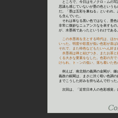
　ところで、今日はモノクロ－ムの写
思議も感じていないが墨の色というも
だ。「墨は五彩を兼ねる」といわれ、
も含んでいた。　　　　　　　　　　
　それは単なる黒い色ではなく、墨色
非常に微妙なニュアンスなを表すもの
が、水墨画であったというわけである
この水墨画を主とする時代は、ほか
いった。明度や彩度が低い色彩が喜ば
それで、また柿色などもたいへん好ま
　水墨画は禅と結びつき、またお茶と
くる大きな要素をなした。色彩の方で
けられ、ト－ンの低い、落ち着いた色
　例えば、南北朝の義満の金閣が、鎌
義政の銀閣は、まさに渋く暗い色調の
までこうした好みを持ち込んで行った
次回は、「近世日本人の色彩感覚」