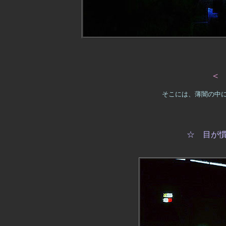
＜
そこには、薄闇の中
☆ 目が