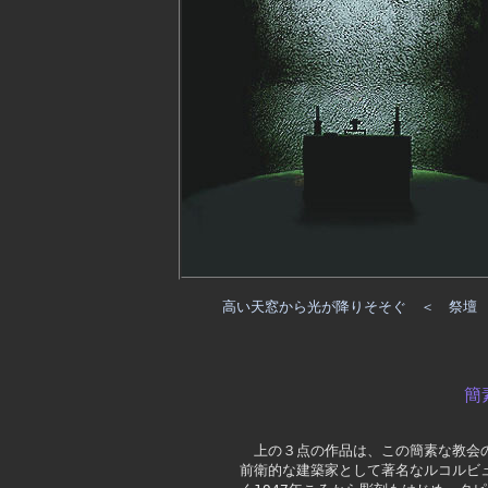
高い天窓から光が降りそそぐ ＜ 祭壇
簡
上の３点の作品は、この簡素な教会
前衛的な建築家として著名なルコルビュ