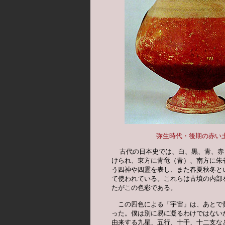
弥生時代・後期の赤い
  古代の日本史では、白、黒、青、赤
けられ、東方に青竜（青）、南方に朱
う四神や四霊を表し、また春夏秋冬と
て使われている。これらは古墳の内部
たがこの色彩である。　　　　　　　
　この四色による「宇宙」は、あとで
った。僕は別に易に凝るわけではない
由来する九星、五行、十干、十二支な