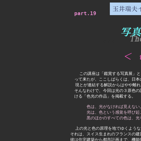
part.19
<<<
この講座は「鑑賞する写真展」と
　って来たが、ここしばらくは、日本
  現とが連結する解説からはやや離
　そんなわけで、今回は光の３原色の
　ける「色光の作品」を掲載する。
色は、光がなければ見えない
　　　　光は、色という感覚を呼び起
　　　　黒のほかのすべての色は、光
  上の光と色の原理を地でゆくよう
それは、スイス生まれのフランスの建
彼は住宅建築から都市計画まで、機能