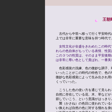
王朝
　古代から中世へ移って行く平安時代
上では非常に重要な意味を持つ時代で
女性文化が全盛をきわめたこの時代
れらの色自体がもっている表情、性質
この３つの性質は、そのまま平安後期
は非常に尊い色として貴ばれ、一番美
　色彩感覚の洗練、色の微妙な調子、
いったことがこの時代の特色で、色の
微妙な色彩感覚によって生み出され用
くっていった。

　こうした色の使い方を通じて見られ
自然に存在している花、木、草などが
節していこう、という意識がはっきり
　襲（かさね）の色目に使われている
い換えれば自然の色に対する憧れを身