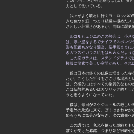
く1947年ころから彫刻もはじめ、タ
力として働いている。  
　我々がよく取材に行くヨ－ロッパの
きな色つき窓、つまり精緻を極めたス
さわしい荘重さがあるが、同時に歴史
ルコルビュジエのこの教会は、小さ
は、厚い壁をまるでナイフでスポンジ
形も配置もかなり適当、勝手気ままに
きガラスやガラス絵をはめ込んだよう
　この窓ガラスは、ステンドグラスで
極端に簡素で美しい空間があり、それ
僕は日本の多くの仏像に埋まった寺
たが、こうした祈りをささげる場所と
は、究極的にはすべての物質的なもの
こは仏教的あるいはカソリック的とし
うと思うようになっていた。　
　僕は、毎日がスケジュ－ルの厳しい
予定外の此処に来て、ぼくはさわやか
めるうちに気分が安らぎ、次の旅先へ
　この講では、色光を使った単純とも
ぼくが受けた感銘、つまり殆ど宗教心