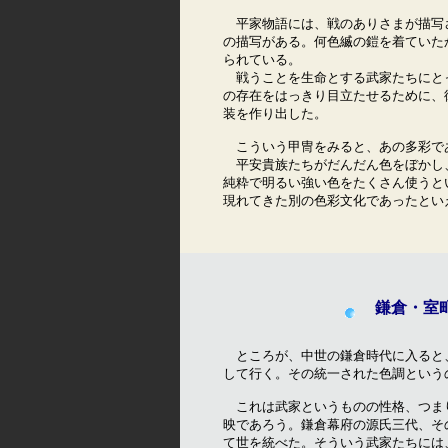
　平家物語には、戦のありさまが描写
の描写がある。何色縅の鎧を着ていた
られている。　　　　　　　　　　　
　戦うことを生命とする武家たちにと
の存在をはっきり目立たせるために、
装を作り出した。

　こういう甲冑をみると、あの多彩で
　平安貴族たちがだんだん色をぼかし
純粋で明るい強い色をたくさん使うと
現れてきた別の色彩文化であったとい
鎌倉・室
　ところが、中世の鎌倉時代に入ると
して行く。その統一された色調という
　これは武家というものの性格、つま
映であろう。鎌倉幕府の源氏三代、そ
て世を統べた。そういう武家たちには