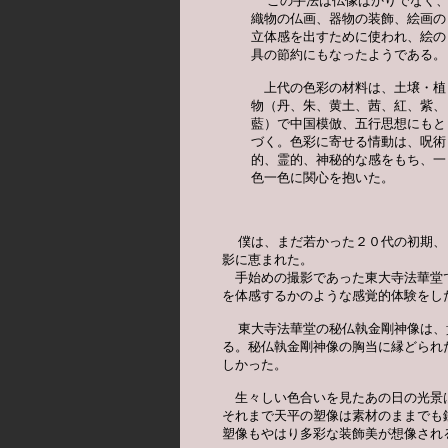
  この手法は仏像ばかりでなく、
織物の仏画、器物の装飾、絵画の

立体感を出すために使われ、絵の

具の節約にもなったようである。

　上代の色彩の材料は、土壌・植

物（丹、朱、黄土、茜、紅、紫、

藍）で中国模倣、五行思想にもと

づく。色彩に寄せる情動は、呪術

的、霊的、神秘的な感をもち、一

色一色に関心を抱いた。
  僕は、まだ若かった２０代の初期、
影に恵まれた。

　手始めの撮影であった東大寺法華堂
を体感するかのような感覚的体験をした
  東大寺法華堂の秘仏執金剛神像は、
る。秘仏執金剛神像の胸当に縁どられ
しかった。

　生々しい色合いを見たあの日の光景
それまで天平の塑像は素材のままでも
塑像もやはり多彩な装飾美が想像され