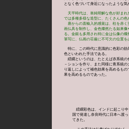
となく色づいて身近になったような気が
天平時代は、単純明解な色が好まれ
では多種多様な造型に、たくさんの色
　唐からの直輸入的感覚は、柱を赤く
画仏具を制作し、金色燦然たる如来像
る。金銀も多用され特に金は仏像の燦
筆写に、仏画の荘厳に不可欠の位置を
　特に、この時代に意識的に色彩の効
色といわれた手法である。

　繧繝というのは、たとえば赤系統の
－ションを作り、また同様に青系統の
り返しによって補色効果を高めるもの
果を高めるものであった。　
　繧繝彩色は、インドに起こり中

国で発達し奈良時代に日本へ渡っ

てきた。
