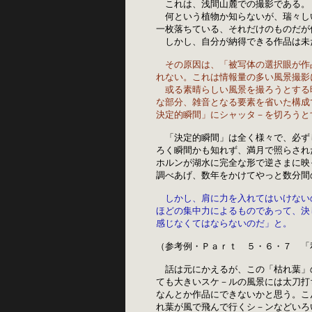
これは、浅間山麓での撮影である。
　何という植物か知らないが、瑞々し
一枚落ちている、それだけのものだが
　しかし、自分が納得できる作品は未
その原因は、「被写体の選択眼が作
れない。これは情報量の多い風景撮影
　或る素晴らしい風景を撮ろうとする
な部分、雑音となる要素を省いた構成
決定的瞬間」にシャッタ－を切ろうと
「決定的瞬間」は全く様々で、必ず
ろく瞬間かも知れず、満月で照らされ
ホルンが湖水に完全な形で逆さまに映
調べあげ、数年をかけてやっと数分間
しかし、肩に力を入れてはいけない
ほどの集中力によるものであって、決
感じなくてはならないのだ」と。
（参考例・Ｐａｒｔ　５・６・７　「
　話は元にかえるが、この「枯れ葉」
ても大きいスケ－ルの風景には太刀打
なんとか作品にできないかと思う。こ
れ葉が風で飛んで行くシ－ンなどいろ