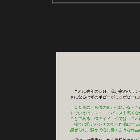
これは去年の５月、我が家のベラン
さになるはずのポピーがミニポピーに
１０個のうち僕のめがねにかなった
トでいえばミス・ユニバ－スも悪くな
ことである。僕のイメ－ジでは、これ
一輪では強いパンチのある作品にする
感ぜられ、静かで心に響くような作品