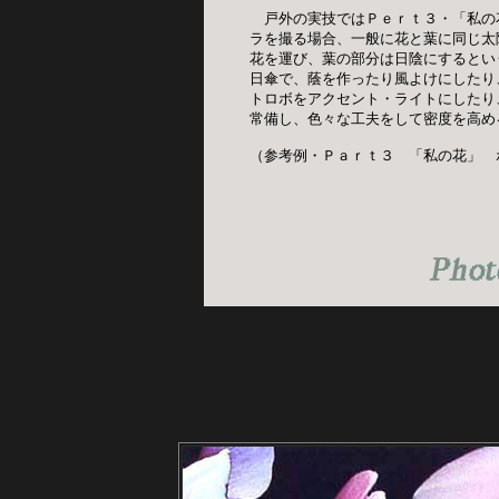
戸外の実技ではＰｅｒｔ３・「私の
ラを撮る場合、一般に花と葉に同じ太
花を運び、葉の部分は日陰にするとい
日傘で、蔭を作ったり風よけにしたり
トロボをアクセント・ライトにしたり
常備し、色々な工夫をして密度を高め
（参考例・Ｐａｒｔ３　「私の花」　