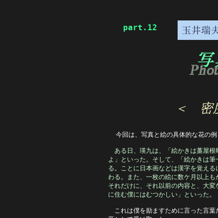
part.12
＜　密
  今回は、写真と絵の具体的な花の
ある日、瑛九は、「絵かきは藁屋根
よ」といった。そして、「絵かきは筆
る。ことに日本画などは漢字を覚える
わる。また、一枚の絵に数ケ月以上も
それだけに、それ以前の内容と、大変
に住む僕にはむつかしい」といった。
　これは僕を励ますために言った言葉