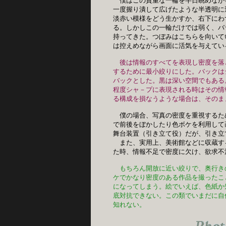
僕はこの貴重な一輪を半日眺めなが
一度握り潰して広げたような半透明に
淡赤い模様をどう生かすか、右下にわ
る。しかしこの一輪だけでは弱く、バ
持ってきた。つぼみはこちらを向いて
は控えめながら画面に活気を与えてい
後は情報のすべてを表現し密度を落
するために最小絞りにした。バックは
バックとした。黒は深い空間でもある
程度シャ－プに表現される時はその情
る構成を損なうような場合は、そのま
僕の場合、写真の密度を重視するた
で前後をぼかしたり色ボケを利用して
舞台装置（引き立て役）だが、引き立
　また、実用上、美術館などに収蔵す
た時、情報不足で密度に欠け、欲求不
もちろん開放に近い絞りで、奥行き
ケでかなり密度のある作品を撮ったこ
になってしまう。絵でいえば、色紙か
底対抗できない。この類でいまだに自
知れない。