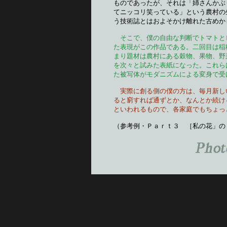
ものであったが、それは「姉さんかぶ
てニッコリ笑っている」という農村の
う技術誌とはおよそかけ離れた古めか
そこで、僕の自由な判断でトマトと
た表現がこの作品である。二回目は稲
まり題材は農村にある穀物、果物、野
を次々と試みた表紙になった。これら
た被写体がモダニズムによる変身で受
実際に創る側の僕の方は、毎月新し
ると窮すれば通ずとか、なんとか続け
といわれるもので、各家庭でもちょっ
（参考例・Ｐａｒｔ３　［私の花」の