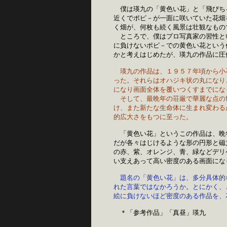
僕は瑛九の「黄色い花」と「飛びち
近くでポピ－が一面に咲いていた花畑
く畑が、何枚も続く風景は壮観なもの
　ところで、僕はプロ写真家の習性と
に負けないポピ－での黄色い花という
かと考えはじめたが、瑛九の作品に圧
瑛九の作品は、１９５７年頃から小
った。それらはオハジキ状の丸になり
になり画面全体を覆いつくすまでにな
　そして、最晩年の荘厳で華麗な点の
け、また新たな生命体に生まれ変わる
的広大さをもつに至った。
「黄色い花」というこの作品は、晩
だが各々はじけるような形の円形と磁
の赤、紫、オレンジ、青、緑などデリ
い支えあって高い密度のある画面にな
題名の「黄色い花」は、多分具体的
れた言葉ではなかろうか。とにかく、
絵に負けないほど密度のある作品を、
＊「参考作品」「真昼」瑛九