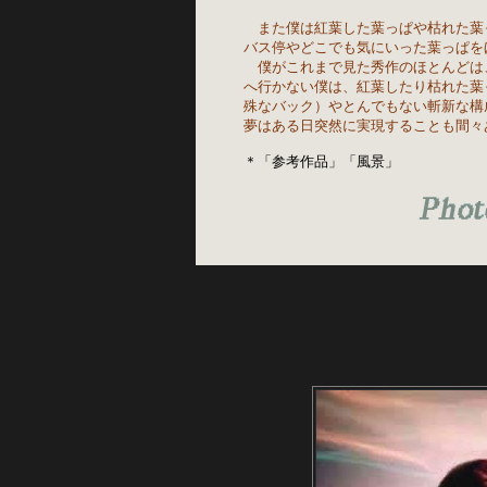
また僕は紅葉した葉っぱや枯れた葉
バス停やどこでも気にいった葉っぱを
　僕がこれまで見た秀作のほとんどは
へ行かない僕は、紅葉したり枯れた葉
殊なバック）やとんでもない斬新な構
夢はある日突然に実現することも間々
＊「参考作品」「風景」