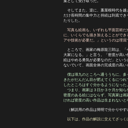
葉として受け取った。
　そしてまた、逆に、藁屋根時代を越
だけ長時間の集中力と持続は到底でき
たりした。
　写真も絵画も、いずれも平面芸術だ
に、いくらでも描き加えることができ
アや技術が必要だ。」というのは理屈
　ところで、画家の梅原龍三郎は、「
大家になる。」と言う。「密度が高い
絵はやめる勇気が必要なのだ」という
ないでいて、画面全体の完成度の高い
僕は瑛九のところへ通ううちに、多
きたがだんだん目が肥えてくるにつれ
したところはすぐ分かるようになった
　つまり、画家は３日か３ケ月か知ら
密度のある絵にはならず、写真家は画
ければ密度の高い作品は生まれないと
　（解説用の作品は簡明で分かりやす
以下は、作品の解説に交えてざっく