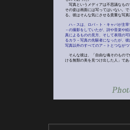
　写真というメディアは不思議なもの
その姿は画面には写ってはいない。で
る。彼はそんな気にさせる貴重な写真
ハ－スは、ロバ－ト・キャパが主宰
－の撮影をしていたが、詩や音楽や絵
真によるものの見方、そして表現の可
るカラ－写真の先駆者になったが、彼
写真以外のすべてのア－トとつながつ
そんな彼は、「自由な魂そのもので
ける無類の美を見つけ出した人」であ