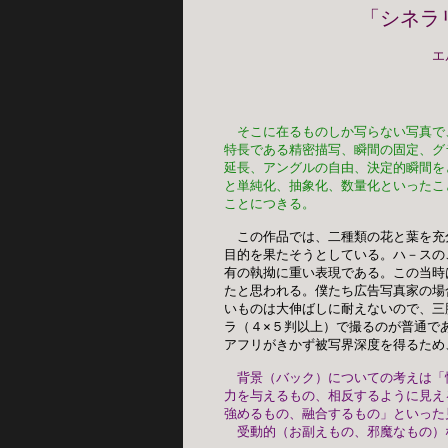
「シネラ
エ
そこに在るものしか写らない写真で
特長である精密描写、瞬間の固定、グ
延長、アングルの自由、決定的瞬間を
と単純化、抽象化、数量化といったこ
ことにつきる。
この作品では、二種類の花と葉を充
目的を果たそうとしている。ハ－スの
有の執拗に重い表現である。この当時
たと思われる。僕たち広告写真家の場
いものは大伸ばしに耐えないので、三
ラ（４×５判以上）で撮るのが普通で
アフリがきかず被写界深度を得るため
背景（バック）についての考えは「
力を与えるもの、相反するように見え
強めるもの、融合するもの」といった
　受動的（お副えもの、邪魔なもの）