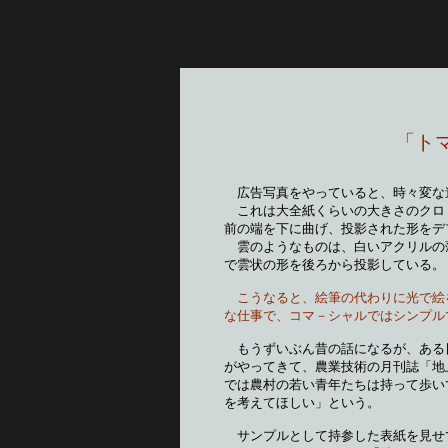
         
広告写真をやっていると、時々変な
　これは大全紙くらいの大きさのクロ
前の端を下に曲げ、投影された形をデ
　雲のようなものは、白いアクリルの
で雲状の形を後ろから投影している。
こうなると、絵筆の代わりに光で絵
な仕事で、コマ－シャルではシンプル
もうずいぶん昔の話になるが、ある
がやってきて、農業技術の月刊誌「地
では農村の若い青年たちは持って歩い
を考えてほしい」という。　　　　　
　サンプルとして持参した表紙を見せ