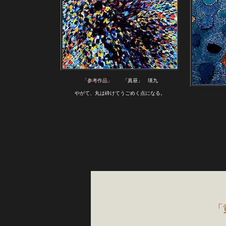
「参考作品」
　　「真昼」　瑛九
やがて、丸は砕けてうごめく点になる。
「