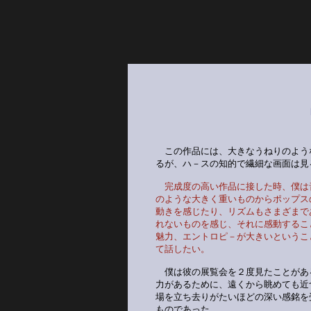
この作品には、大きなうねりのよう
るが、ハ－スの知的で繊細な画面は見
完成度の高い作品に接した時、僕は
のような大きく重いものからポップス
動きを感じたり、リズムもさまざまで
れないものを感じ、それに感動するこ
魅力、エントロピ－が大きいというこ
て話したい。
僕は彼の展覧会を２度見たことがあ
力があるために、遠くから眺めても近
場を立ち去りがたいほどの深い感銘を
ものであった。　　　　　　　